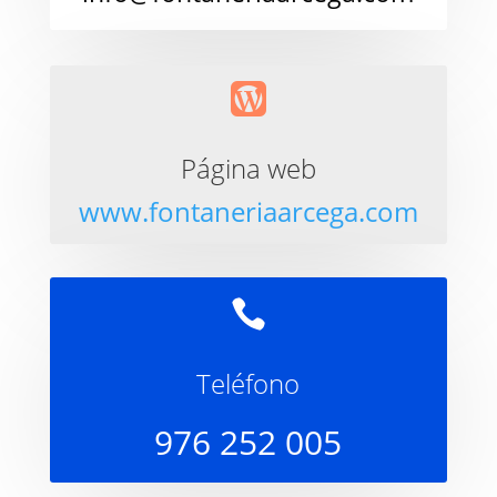

Página web
www.fontaneriaarcega.com

Teléfono
976 252 005