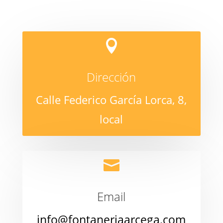

Dirección
Calle Federico García Lorca, 8,
local

Email
info@fontaneriaarcega.com