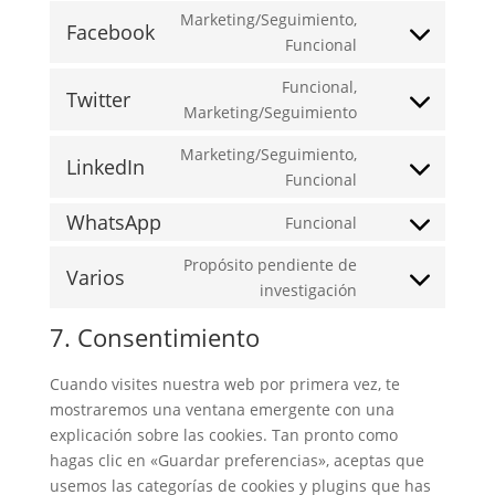
to
wordpress
Marketing/Seguimiento,
Facebook
service
Consent
Funcional
divi-
to
(elegant-
Funcional,
service
Twitter
themes)
Consent
Marketing/Seguimiento
facebook
to
Marketing/Seguimiento,
service
LinkedIn
Consent
Funcional
twitter
to
WhatsApp
Funcional
service
Consent
linkedin
to
Propósito pendiente de
Varios
service
Consent
investigación
whatsapp
to
7. Consentimiento
service
varios
Cuando visites nuestra web por primera vez, te
mostraremos una ventana emergente con una
explicación sobre las cookies. Tan pronto como
hagas clic en «Guardar preferencias», aceptas que
usemos las categorías de cookies y plugins que has