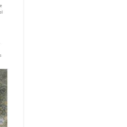
e
el
,
s