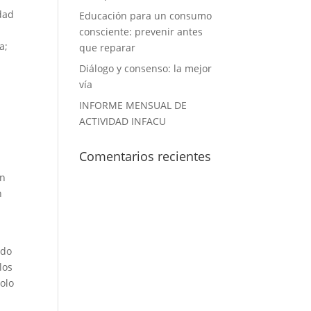
dad
Educación para un consumo
n
consciente: prevenir antes
a;
que reparar
Diálogo y consenso: la mejor
vía
INFORME MENSUAL DE
ACTIVIDAD INFACU
Comentarios recientes
en
n
ado
los
olo