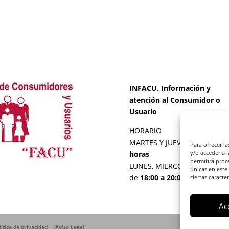
INFACU. Información y
atención al Consumidor o
Usuario
HORARIO
MARTES Y JUEVES de
17:00 a
Para ofrecer l
y/o acceder a 
horas
permitirá proc
LUNES, MIERCOLES Y VIERNE
únicas en este
de
18:00 a 20:00 horas
ciertas caracte
Ac
lítica de privacidad
Aviso Legal