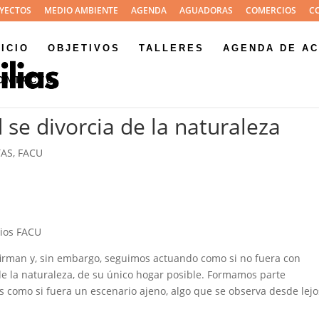
YECTOS
MEDIO AMBIENTE
AGENDA
AGUADORAS
COMERCIOS
C
NICIO
OBJETIVOS
TALLERES
AGENDA DE AC
ONTACTO
se divorcia de la naturaleza
TAS
,
FACU
ios FACU
firman y, sin embargo, seguimos actuando como si no fuera con
e la naturaleza, de su único hogar posible. Formamos parte
 como si fuera un escenario ajeno, algo que se observa desde lejo