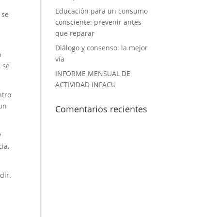
Educación para un consumo
 se
consciente: prevenir antes
que reparar
Diálogo y consenso: la mejor
o
vía
 se
INFORME MENSUAL DE
ACTIVIDAD INFACU
ntro
 un
Comentarios recientes
y
ia,
dir.