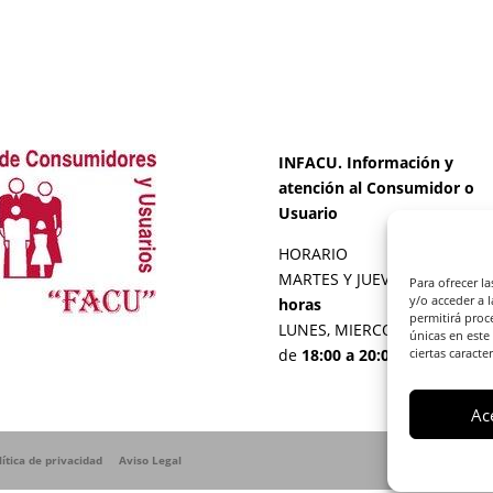
INFACU. Información y
atención al Consumidor o
Usuario
HORARIO
MARTES Y JUEVES de
17:00 a
Para ofrecer l
y/o acceder a 
horas
permitirá proc
LUNES, MIERCOLES Y VIERNE
únicas en este
de
18:00 a 20:00 horas
ciertas caracte
Ac
lítica de privacidad
Aviso Legal