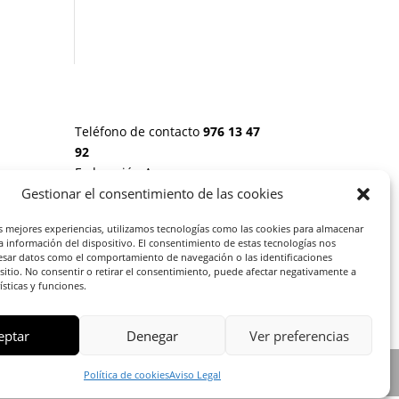
Teléfono de contacto
976 13 47
92
Federación Aragonesa
Consumidores y Usuarios. FACU,
Gestionar el consentimiento de las cookies
Calle Leopoldo Romeo, 30 local
 20
as mejores experiencias, utilizamos tecnologías como las cookies para almacenar
la información del dispositivo. El consentimiento de estas tecnologías nos
esar datos como el comportamiento de navegación o las identificaciones
S:
 sitio. No consentir o retirar el consentimiento, puede afectar negativamente a
rísticas y funciones.
eptar
Denegar
Ver preferencias
Política de cookies
Aviso Legal