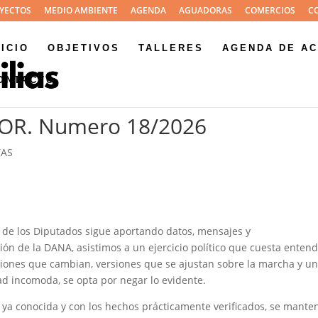
YECTOS
MEDIO AMBIENTE
AGENDA
AGUADORAS
COMERCIOS
C
NICIO
OBJETIVOS
TALLERES
AGENDA DE AC
ONTACTO
OR. Numero 18/2026
TAS
 de los Diputados sigue aportando datos, mensajes y
ón de la DANA, asistimos a un ejercicio político que cuesta entend
ciones que cambian, versiones que se ajustan sobre la marcha y u
ad incomoda, se opta por negar lo evidente.
n ya conocida y con los hechos prácticamente verificados, se mante