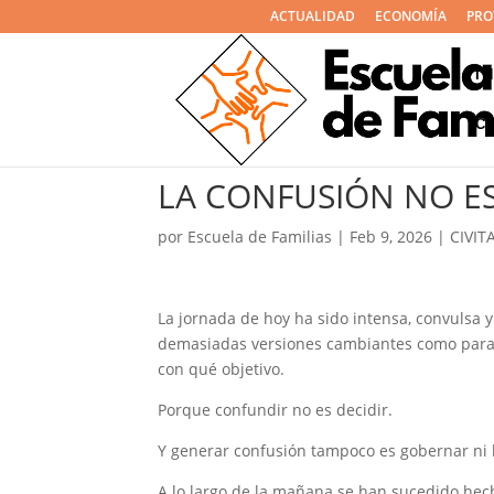
ACTUALIDAD
ECONOMÍA
PRO
I
C
LA CONFUSIÓN NO ES
por
Escuela de Familias
|
Feb 9, 2026
|
CIVIT
La jornada de hoy ha sido intensa, convulsa 
demasiadas versiones cambiantes como para 
con qué objetivo.
Porque confundir no es decidir.
Y generar confusión tampoco es gobernar ni 
A lo largo de la mañana se han sucedido hech