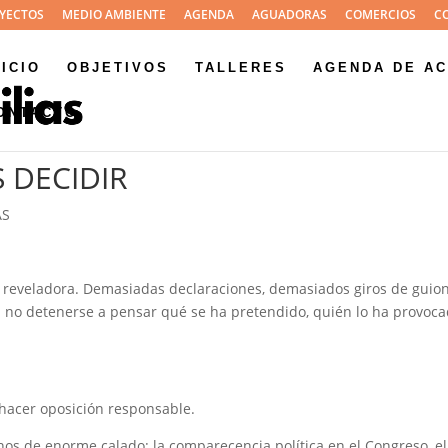
YECTOS
MEDIO AMBIENTE
AGENDA
AGUADORAS
COMERCIOS
C
NICIO
OBJETIVOS
TALLERES
AGENDA DE AC
ONTACTO
 DECIDIR
AS
y reveladora. Demasiadas declaraciones, demasiados giros de guion
no detenerse a pensar qué se ha pretendido, quién lo ha provoca
hacer oposición responsable.
os de enorme calado: la comparecencia política en el Congreso, el