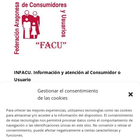
INFACU. Información y atención al Consumidor o
Usuario
Gestionar el consentimiento
HORARIO
de las cookies
MARTES Y JUEVES de
17:00 a 20 horas
LUNES, MIERCOLES Y VIERNES: de
18:00 a 20:00
Para ofrecer las mejores experiencias, utilizamos tecnologías como las cookies
horas
para almacenar y/o acceder a la información del dispositivo. El consentimiento
de estas tecnologías nos permitirá procesar datos como el comportamiento de
navegación o las identificaciones únicas en este sitio. No consentir o retirar el
consentimiento, puede afectar negativamente a ciertas características y
Teléfono de contacto
976 13 47 92
funciones.
Federación Aragonesa Consumidores y Usuarios.