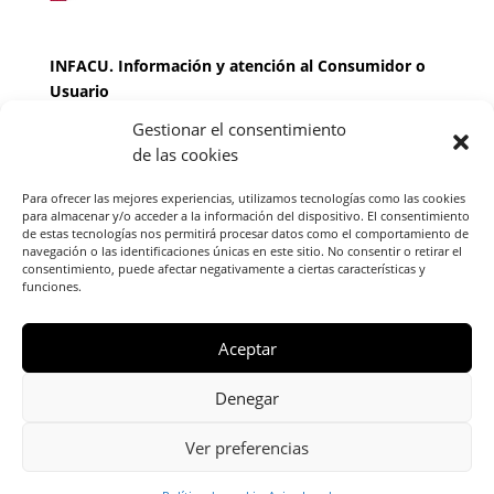
INFACU. Información y atención al Consumidor o
Usuario
Gestionar el consentimiento
HORARIO
de las cookies
MARTES Y JUEVES de
17:00 a 20 horas
LUNES, MIERCOLES Y VIERNES: de
18:00 a 20:00
Para ofrecer las mejores experiencias, utilizamos tecnologías como las cookies
horas
para almacenar y/o acceder a la información del dispositivo. El consentimiento
de estas tecnologías nos permitirá procesar datos como el comportamiento de
navegación o las identificaciones únicas en este sitio. No consentir o retirar el
consentimiento, puede afectar negativamente a ciertas características y
Teléfono de contacto
976 13 47 92
funciones.
Federación Aragonesa Consumidores y Usuarios.
FACU, Calle Leopoldo Romeo, 30 local
Aceptar
Denegar
Ver preferencias
Copyright © 2024 Escuela de Familia -
Política de Cookies
Política de