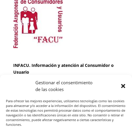
INFACU. Información y atención al Consumidor o
Usuario
Gestionar el consentimiento
HORARIO
de las cookies
MARTES Y JUEVES de
17:00 a 20 horas
LUNES, MIERCOLES Y VIERNES: de
18:00 a 20:00
Para ofrecer las mejores experiencias, utilizamos tecnologías como las cookies
horas
para almacenar y/o acceder a la información del dispositivo. El consentimiento
de estas tecnologías nos permitirá procesar datos como el comportamiento de
navegación o las identificaciones únicas en este sitio. No consentir o retirar el
consentimiento, puede afectar negativamente a ciertas características y
Teléfono de contacto
976 13 47 92
funciones.
Federación Aragonesa Consumidores y Usuarios.