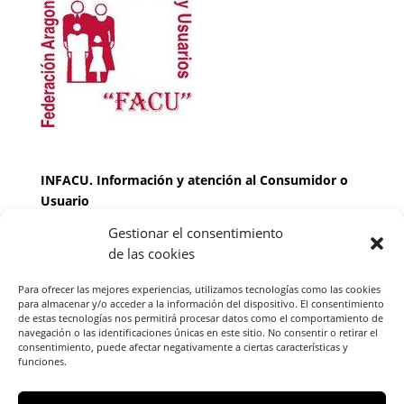
INFACU. Información y atención al Consumidor o
Usuario
Gestionar el consentimiento
HORARIO
de las cookies
MARTES Y JUEVES de
17:00 a 20 horas
LUNES, MIERCOLES Y VIERNES: de
18:00 a 20:00
Para ofrecer las mejores experiencias, utilizamos tecnologías como las cookies
horas
para almacenar y/o acceder a la información del dispositivo. El consentimiento
de estas tecnologías nos permitirá procesar datos como el comportamiento de
navegación o las identificaciones únicas en este sitio. No consentir o retirar el
consentimiento, puede afectar negativamente a ciertas características y
Teléfono de contacto
976 13 47 92
funciones.
Federación Aragonesa Consumidores y Usuarios.
FACU, Calle Leopoldo Romeo, 30 local