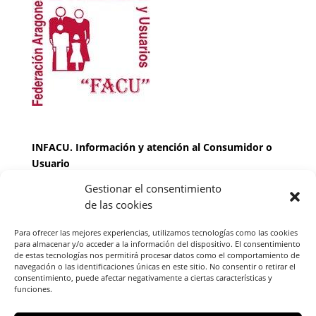
INFACU. Información y atención al Consumidor o
Usuario
Gestionar el consentimiento
HORARIO
de las cookies
MARTES Y JUEVES de
17:00 a 20 horas
LUNES, MIERCOLES Y VIERNES: de
18:00 a 20:00
Para ofrecer las mejores experiencias, utilizamos tecnologías como las cookies
horas
para almacenar y/o acceder a la información del dispositivo. El consentimiento
de estas tecnologías nos permitirá procesar datos como el comportamiento de
navegación o las identificaciones únicas en este sitio. No consentir o retirar el
consentimiento, puede afectar negativamente a ciertas características y
Teléfono de contacto
976 13 47 92
funciones.
Federación Aragonesa Consumidores y Usuarios.