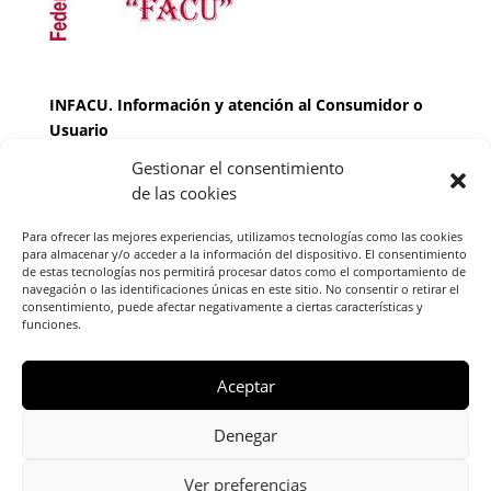
INFACU. Información y atención al Consumidor o
Usuario
Gestionar el consentimiento
HORARIO
de las cookies
MARTES Y JUEVES de
17:00 a 20 horas
LUNES, MIERCOLES Y VIERNES: de
18:00 a 20:00
Para ofrecer las mejores experiencias, utilizamos tecnologías como las cookies
horas
para almacenar y/o acceder a la información del dispositivo. El consentimiento
de estas tecnologías nos permitirá procesar datos como el comportamiento de
navegación o las identificaciones únicas en este sitio. No consentir o retirar el
consentimiento, puede afectar negativamente a ciertas características y
Teléfono de contacto
976 13 47 92
funciones.
Federación Aragonesa Consumidores y Usuarios.
FACU, Calle Leopoldo Romeo, 30 local
Aceptar
Denegar
Ver preferencias