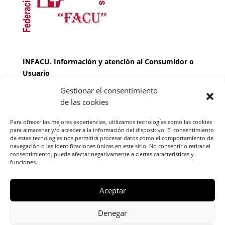
INFACU. Información y atención al Consumidor o
Usuario
Gestionar el consentimiento
HORARIO
de las cookies
MARTES Y JUEVES de
17:00 a 20 horas
LUNES, MIERCOLES Y VIERNES: de
18:00 a 20:00
Para ofrecer las mejores experiencias, utilizamos tecnologías como las cookies
horas
para almacenar y/o acceder a la información del dispositivo. El consentimiento
de estas tecnologías nos permitirá procesar datos como el comportamiento de
navegación o las identificaciones únicas en este sitio. No consentir o retirar el
consentimiento, puede afectar negativamente a ciertas características y
Teléfono de contacto
976 13 47 92
funciones.
Federación Aragonesa Consumidores y Usuarios.
FACU, Calle Leopoldo Romeo, 30 local
Aceptar
Denegar