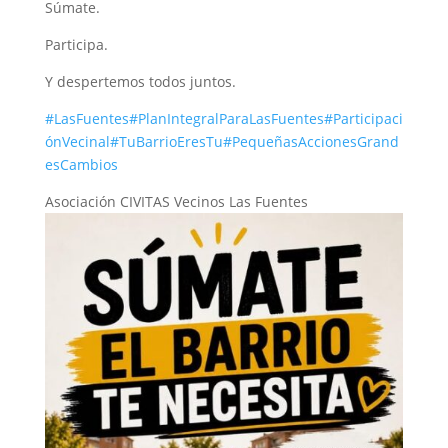
Súmate.
Participa.
Y despertemos todos juntos.
#LasFuentes
#PlanIntegralParaLasFuentes
#Participaci
ónVecinal
#TuBarrioEresTu
#PequeñasAccionesGrand
esCambios
Asociación CIVITAS Vecinos Las Fuentes