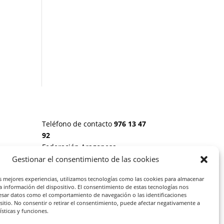
Teléfono de contacto
976 13 47
92
Federación Aragonesa
Consumidores y Usuarios. FACU,
Gestionar el consentimiento de las cookies
Calle Leopoldo Romeo, 30 local
 20
as mejores experiencias, utilizamos tecnologías como las cookies para almacenar
la información del dispositivo. El consentimiento de estas tecnologías nos
esar datos como el comportamiento de navegación o las identificaciones
S:
 sitio. No consentir o retirar el consentimiento, puede afectar negativamente a
rísticas y funciones.