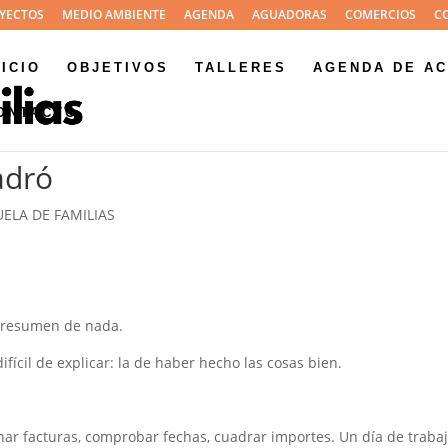
YECTOS
MEDIO AMBIENTE
AGENDA
AGUADORAS
COMERCIOS
C
NICIO
OBJETIVOS
TALLERES
AGENDA DE AC
ONTACTO
adró
ELA DE FAMILIAS
 presumen de nada.
ícil de explicar: la de haber hecho las cosas bien.
enar facturas, comprobar fechas, cuadrar importes. Un día de traba