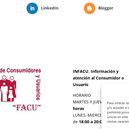
LinkedIn
Blogger
INFACU. Información y
atención al Consumidor o
Usuario
HORARIO
MARTES Y JUEVES de
17:00 a
Para ofrecer l
y/o acceder a 
horas
permitirá proc
LUNES, MIERCOLES Y VIERNE
únicas en este
de
18:00 a 20:00 horas
ciertas caracte