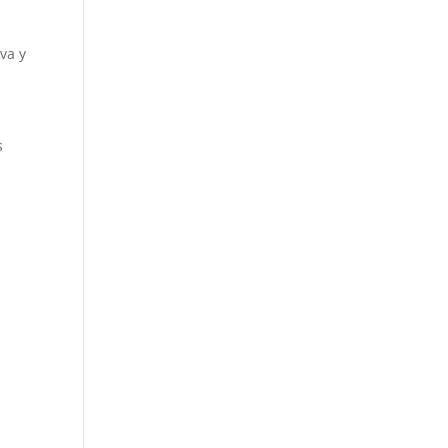
va y
s