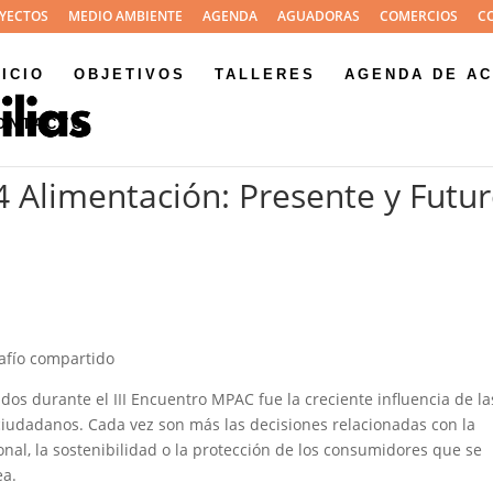
YECTOS
MEDIO AMBIENTE
AGENDA
AGUADORAS
COMERCIOS
C
NICIO
OBJETIVOS
TALLERES
AGENDA DE AC
ONTACTO
4 Alimentación: Presente y Futu
U
safío compartido
os durante el III Encuentro MPAC fue la creciente influencia de la
 ciudadanos. Cada vez son más las decisiones relacionadas con la
onal, la sostenibilidad o la protección de los consumidores que se
ea.