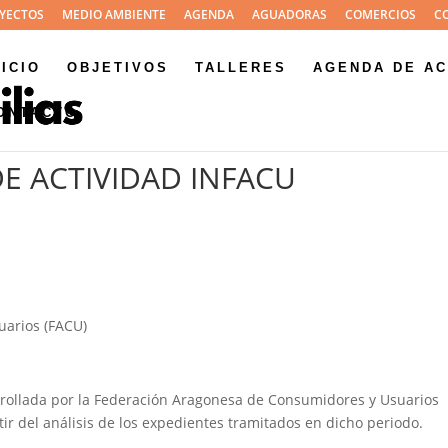
YECTOS
MEDIO AMBIENTE
AGENDA
AGUADORAS
COMERCIOS
C
NICIO
OBJETIVOS
TALLERES
AGENDA DE AC
ONTACTO
E ACTIVIDAD INFACU
arios (FACU)
arrollada por la Federación Aragonesa de Consumidores y Usuarios
tir del análisis de los expedientes tramitados en dicho periodo.