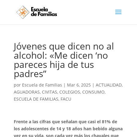
Jóvenes que dicen no al
alcohol: «Me dicen ‘no
pareces hija de tus
padres”
por
Escuela de Familias
|
Mar 6, 2025
|
ACTUALIDAD
,
AGUADORAS
,
CIVITAS
,
COLEGIOS
,
CONSUMO
,
ESCUELA DE FAMILIAS
,
FACU
Frente a las cifras que señalan que casi el 81% de
los adolescentes de 14 y 18 años han bebido alguna
vez en su vida, son cada vez más los chavales que