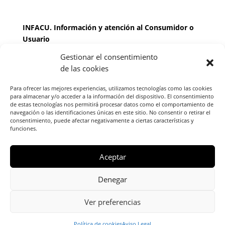
INFACU. Información y atención al Consumidor o
Usuario
Gestionar el consentimiento
HORARIO
de las cookies
MARTES Y JUEVES de
17:00 a 20 horas
LUNES, MIERCOLES Y VIERNES: de
18:00 a 20:00
Para ofrecer las mejores experiencias, utilizamos tecnologías como las cookies
horas
para almacenar y/o acceder a la información del dispositivo. El consentimiento
de estas tecnologías nos permitirá procesar datos como el comportamiento de
navegación o las identificaciones únicas en este sitio. No consentir o retirar el
consentimiento, puede afectar negativamente a ciertas características y
Teléfono de contacto
976 13 47 92
funciones.
Federación Aragonesa Consumidores y Usuarios.
FACU, Calle Leopoldo Romeo, 30 local
Aceptar
Denegar
Ver preferencias
Copyright © 2024 Escuela de Familia -
Política de Cookies
Política de
privacidad
Aviso Legal
Política de cookies
Aviso Legal