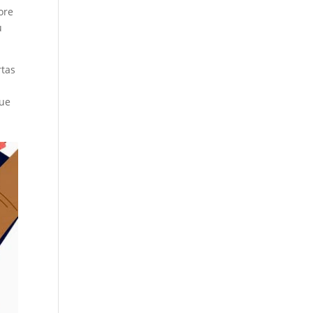
ore
u
rtas
que