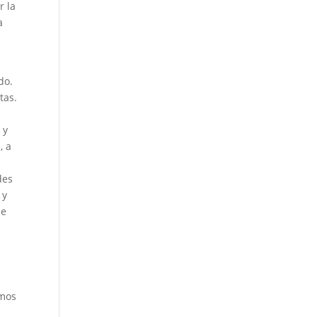
r la
a
:
do.
tas.
 y
, a
des
 y
de
emos