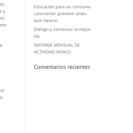
do
Educación para un consumo
s y
consciente: prevenir antes
 es
que reparar
emos
Diálogo y consenso: la mejor
vía
INFORME MENSUAL DE
ue
ACTIVIDAD INFACU
Comentarios recientes
por
de