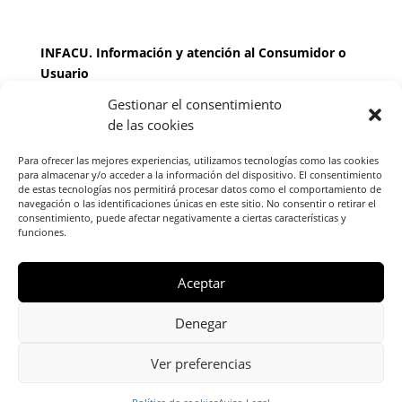
INFACU. Información y atención al Consumidor o
Usuario
Gestionar el consentimiento
HORARIO
de las cookies
MARTES Y JUEVES de
17:00 a 20 horas
LUNES, MIERCOLES Y VIERNES: de
18:00 a 20:00
Para ofrecer las mejores experiencias, utilizamos tecnologías como las cookies
horas
para almacenar y/o acceder a la información del dispositivo. El consentimiento
de estas tecnologías nos permitirá procesar datos como el comportamiento de
navegación o las identificaciones únicas en este sitio. No consentir o retirar el
consentimiento, puede afectar negativamente a ciertas características y
Teléfono de contacto
976 13 47 92
funciones.
Federación Aragonesa Consumidores y Usuarios.
FACU, Calle Leopoldo Romeo, 30 local
Aceptar
Denegar
Ver preferencias
Copyright © 2024 Escuela de Familia -
Política de Cookies
Política de
privacidad
Aviso Legal