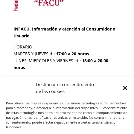
INFACU. Información y atención al Consumidor o
Usuario
HORARIO
MARTES Y JUEVES de
17:00 a 20 horas
LUNES, MIERCOLES Y VIERNES: de
18:00 a 20:00
horas
Gestionar el consentimiento
Teléfono de contacto
976 13 47 92
de las cookies
Federación Aragonesa Consumidores y Usuarios.
FACU, Calle Leopoldo Romeo, 30 local
Para ofrecer las mejores experiencias, utilizamos tecnologías como las cookies
para almacenar y/o acceder a la información del dispositivo. El consentimiento
de estas tecnologías nos permitirá procesar datos como el comportamiento de
navegación o las identificaciones únicas en este sitio. No consentir o retirar el
consentimiento, puede afectar negativamente a ciertas características y
funciones.