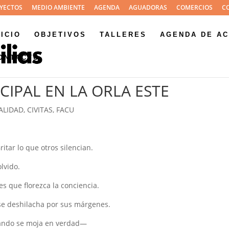
YECTOS
MEDIO AMBIENTE
AGENDA
AGUADORAS
COMERCIOS
C
NICIO
OBJETIVOS
TALLERES
AGENDA DE AC
ONTACTO
IPAL EN LA ORLA ESTE
ALIDAD
,
CIVITAS
,
FACU
itar lo que otros silencian.
lvido.
s que florezca la conciencia.
se deshilacha por sus márgenes.
uando se moja en verdad—