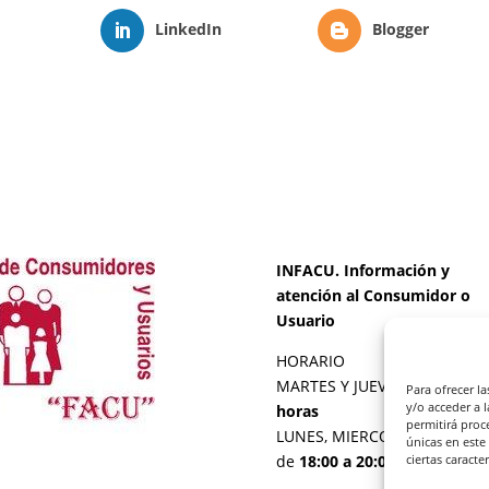
LinkedIn
Blogger
INFACU. Información y
atención al Consumidor o
Usuario
HORARIO
MARTES Y JUEVES de
17:00 a
Para ofrecer l
y/o acceder a 
horas
permitirá proc
LUNES, MIERCOLES Y VIERNE
únicas en este
de
18:00 a 20:00 horas
ciertas caracte