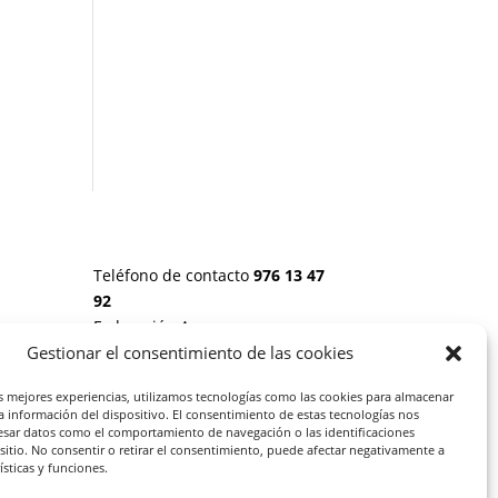
Teléfono de contacto
976 13 47
92
Federación Aragonesa
Consumidores y Usuarios. FACU,
Gestionar el consentimiento de las cookies
Calle Leopoldo Romeo, 30 local
 20
as mejores experiencias, utilizamos tecnologías como las cookies para almacenar
la información del dispositivo. El consentimiento de estas tecnologías nos
esar datos como el comportamiento de navegación o las identificaciones
S:
 sitio. No consentir o retirar el consentimiento, puede afectar negativamente a
rísticas y funciones.