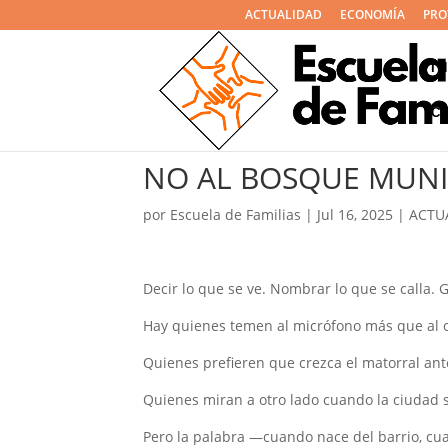
ACTUALIDAD
ECONOMÍA
PRO
I
C
NO AL BOSQUE MUNIC
por
Escuela de Familias
|
Jul 16, 2025
|
ACTU
Decir lo que se ve. Nombrar lo que se calla. Gr
Hay
quienes temen al micrófono más que al o
Quienes prefieren que crezca el matorral ante
Quienes miran a otro lado cuando la ciudad 
Pero la palabra —cuando nace del barrio, c