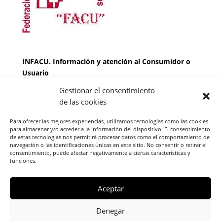
INFACU. Información y atención al Consumidor o
Usuario
Gestionar el consentimiento
HORARIO
de las cookies
MARTES Y JUEVES de
17:00 a 20 horas
LUNES, MIERCOLES Y VIERNES: de
18:00 a 20:00
Para ofrecer las mejores experiencias, utilizamos tecnologías como las cookies
horas
para almacenar y/o acceder a la información del dispositivo. El consentimiento
de estas tecnologías nos permitirá procesar datos como el comportamiento de
navegación o las identificaciones únicas en este sitio. No consentir o retirar el
consentimiento, puede afectar negativamente a ciertas características y
Teléfono de contacto
976 13 47 92
funciones.
Federación Aragonesa Consumidores y Usuarios.
FACU, Calle Leopoldo Romeo, 30 local
Aceptar
Denegar