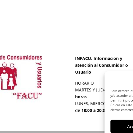
INFACU. Información y
atención al Consumidor o
Usuario
HORARIO
MARTES Y JUEVES de
17:00 a
Para ofrecer l
y/o acceder a 
horas
permitirá proc
LUNES, MIERCOLES Y VIERNE
únicas en este
de
18:00 a 20:00 horas
ciertas caracte
Ac