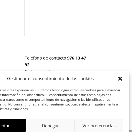
Teléfono de contacto
976 13 47
92
Federación Aragonesa
Consumidores y Usuarios. FACU,
Gestionar el consentimiento de las cookies
Calle Leopoldo Romeo, 30 local
 20
as mejores experiencias, utilizamos tecnologías como las cookies para almacenar
la información del dispositivo. El consentimiento de estas tecnologías nos
esar datos como el comportamiento de navegación o las identificaciones
S:
 sitio. No consentir o retirar el consentimiento, puede afectar negativamente a
rísticas y funciones.
eptar
Denegar
Ver preferencias