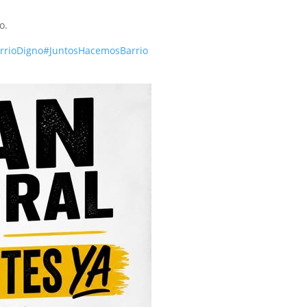
o.
rrioDigno
#JuntosHacemosBarrio