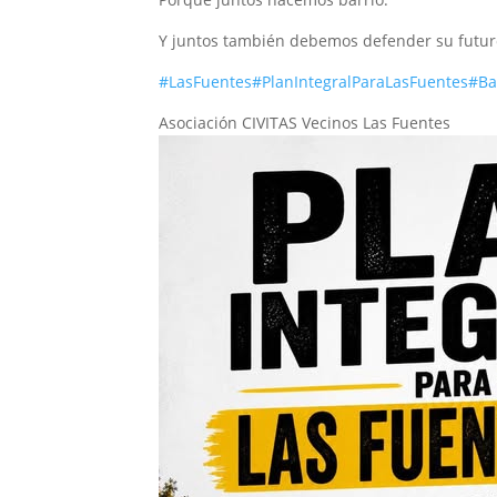
Y juntos también debemos defender su futur
#LasFuentes
#PlanIntegralParaLasFuentes
#Ba
Asociación CIVITAS Vecinos Las Fuentes