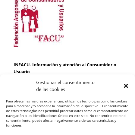
INFACU. Información y atención al Consumidor o
Usuario
Gestionar el consentimiento
HORARIO
de las cookies
MARTES Y JUEVES de
17:00 a 20 horas
LUNES, MIERCOLES Y VIERNES: de
18:00 a 20:00
Para ofrecer las mejores experiencias, utilizamos tecnologías como las cookies
horas
para almacenar y/o acceder a la información del dispositivo. El consentimiento
de estas tecnologías nos permitirá procesar datos como el comportamiento de
navegación o las identificaciones únicas en este sitio. No consentir o retirar el
consentimiento, puede afectar negativamente a ciertas características y
Teléfono de contacto
976 13 47 92
funciones.
Federación Aragonesa Consumidores y Usuarios.