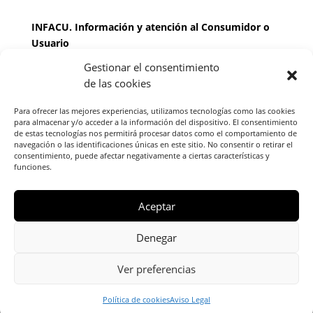
INFACU. Información y atención al Consumidor o
Usuario
Gestionar el consentimiento
HORARIO
de las cookies
MARTES Y JUEVES de
17:00 a 20 horas
LUNES, MIERCOLES Y VIERNES: de
18:00 a 20:00
Para ofrecer las mejores experiencias, utilizamos tecnologías como las cookies
horas
para almacenar y/o acceder a la información del dispositivo. El consentimiento
de estas tecnologías nos permitirá procesar datos como el comportamiento de
navegación o las identificaciones únicas en este sitio. No consentir o retirar el
consentimiento, puede afectar negativamente a ciertas características y
Teléfono de contacto
976 13 47 92
funciones.
Federación Aragonesa Consumidores y Usuarios.
FACU, Calle Leopoldo Romeo, 30 local
Aceptar
Denegar
Ver preferencias
Copyright © 2024 Escuela de Familia -
Política de Cookies
Política de
privacidad
Aviso Legal
Política de cookies
Aviso Legal