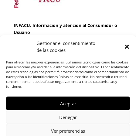
INFACU. Información y atención al Consumidor o
Usuario
Gestionar el consentimiento
HORARIO
de las cookies
MARTES Y JUEVES de
17:00 a 20 horas
LUNES, MIERCOLES Y VIERNES: de
18:00 a 20:00
Para ofrecer las mejores experiencias, utilizamos tecnologías como las cookies
horas
para almacenar y/o acceder a la información del dispositivo. El consentimiento
de estas tecnologías nos permitirá procesar datos como el comportamiento de
navegación o las identificaciones únicas en este sitio. No consentir o retirar el
consentimiento, puede afectar negativamente a ciertas características y
Teléfono de contacto
976 13 47 92
funciones.
Federación Aragonesa Consumidores y Usuarios.
FACU, Calle Leopoldo Romeo, 30 local
Aceptar
Denegar
Ver preferencias