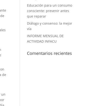
Educación para un consumo
ante
consciente: prevenir antes
 de
que reparar
Diálogo y consenso: la mejor
vía
ales
INFORME MENSUAL DE
ACTIVIDAD INFACU
n
Comentarios recientes
e
ron
a de
y un
por
día.