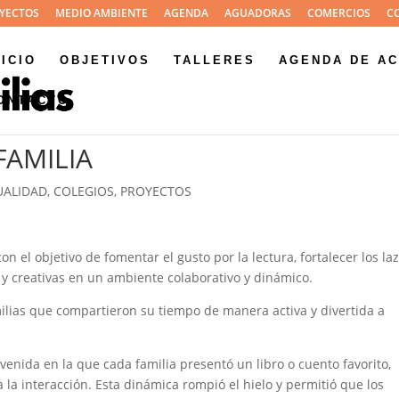
YECTOS
MEDIO AMBIENTE
AGENDA
AGUADORAS
COMERCIOS
C
NICIO
OBJETIVOS
TALLERES
AGENDA DE AC
ONTACTO
FAMILIA
UALIDAD
,
COLEGIOS
,
PROYECTOS
con el objetivo de fomentar el gusto por la lectura, fortalecer los la
s y creativas en un ambiente colaborativo y dinámico.
milias que compartieron su tiempo de manera activa y divertida a
nida en la que cada familia presentó un libro o cuento favorito,
la interacción. Esta dinámica rompió el hielo y permitió que los