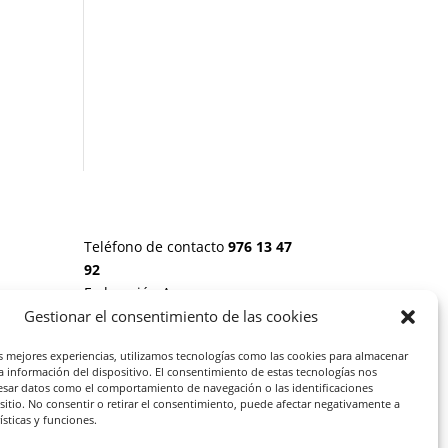
Teléfono de contacto
976 13 47
92
Federación Aragonesa
Consumidores y Usuarios. FACU,
Gestionar el consentimiento de las cookies
Calle Leopoldo Romeo, 30 local
 20
as mejores experiencias, utilizamos tecnologías como las cookies para almacenar
la información del dispositivo. El consentimiento de estas tecnologías nos
esar datos como el comportamiento de navegación o las identificaciones
S:
 sitio. No consentir o retirar el consentimiento, puede afectar negativamente a
rísticas y funciones.