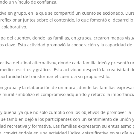
endo un vínculo de confianza.
ctiva en grupo, en la que se compartió un cuento seleccionado. Dur
a reflexionar juntos sobre el contenido, lo que fomentó el desarrollo
 colaborativo.
mapa del cuento», donde las familias, en grupos, crearon mapas visu
os clave. Esta actividad promovió la cooperación y la capacidad de
ectiva del «final alternativo», donde cada familia ideó y presentó u
do medios escritos y gráficos. Esta actividad despertó la creatividad d
oportunidad de transformar el cuento a su propio estilo.
ión grupal y la elaboración de un mural, donde las familias expresa
e mural simbolizó el compromiso adquirido y reforzó la importanci
uy buena, ya que no solo cumplió con los objetivos de promover la
o que también dejó a los participantes con un sentimiento de unión 
dad recreativa y formativa. Las familias expresaron su entusiasmo 
, convirtiéndola en una actividad lúdica y significativa en su día a 