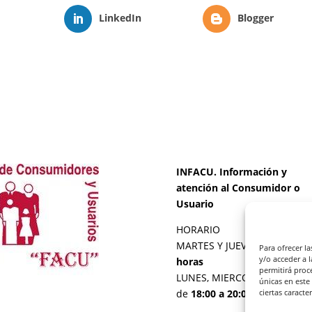
LinkedIn
Blogger
INFACU. Información y
atención al Consumidor o
Usuario
HORARIO
MARTES Y JUEVES de
17:00 a
Para ofrecer l
y/o acceder a 
horas
permitirá proc
LUNES, MIERCOLES Y VIERNE
únicas en este
de
18:00 a 20:00 horas
ciertas caracte