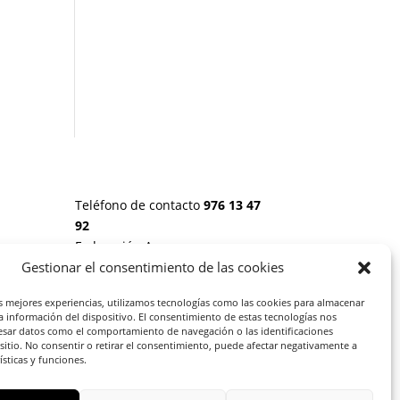
Teléfono de contacto
976 13 47
92
Federación Aragonesa
Consumidores y Usuarios. FACU,
Gestionar el consentimiento de las cookies
Calle Leopoldo Romeo, 30 local
 20
as mejores experiencias, utilizamos tecnologías como las cookies para almacenar
la información del dispositivo. El consentimiento de estas tecnologías nos
esar datos como el comportamiento de navegación o las identificaciones
S:
 sitio. No consentir o retirar el consentimiento, puede afectar negativamente a
rísticas y funciones.