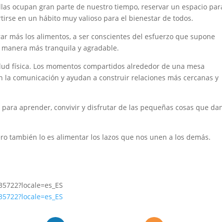
allas ocupan gran parte de nuestro tiempo, reservar un espacio par
tirse en un hábito muy valioso para el bienestar de todos.
ar más los alimentos, a ser conscientes del esfuerzo que supone
a manera más tranquila y agradable.
salud física. Los momentos compartidos alrededor de una mesa
n la comunicación y ayudan a construir relaciones más cercanas y
ara aprender, convivir y disfrutar de las pequeñas cosas que da
ro también lo es alimentar los lazos que nos unen a los demás.
35722?locale=es_ES
35722?locale=es_ES