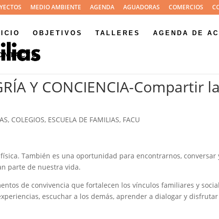
YECTOS
MEDIO AMBIENTE
AGENDA
AGUADORAS
COMERCIOS
C
NICIO
OBJETIVOS
TALLERES
AGENDA DE AC
ONTACTO
ÍA Y CONCIENCIA-Compartir l
TAS
,
COLEGIOS
,
ESCUELA DE FAMILIAS
,
FACU
ísica. También es una oportunidad para encontrarnos, conversar 
n parte de nuestra vida.
ntos de convivencia que fortalecen los vínculos familiares y socia
periencias, escuchar a los demás, aprender a dialogar y disfrutar