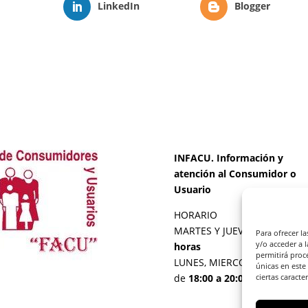
LinkedIn
Blogger
INFACU. Información y
atención al Consumidor o
Usuario
HORARIO
MARTES Y JUEVES de
17:00 a
Para ofrecer l
y/o acceder a 
horas
permitirá proc
LUNES, MIERCOLES Y VIERNE
únicas en este
de
18:00 a 20:00 horas
ciertas caracte